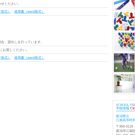
わせください。
F形式）
借用書（word形式）
場合、貸出しを行っています。
にお渡しください。
F形式）
借用書（word形式）
SCHOOL IN
学校情報
Cli
新潟県立
江南高等特
〒950-0116
新潟市江南区