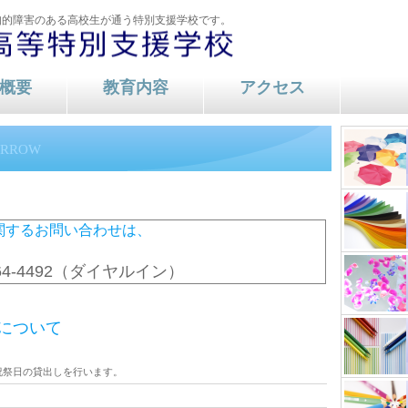
知的障害のある高校生が通う特別支援学校です。
概要
教育内容
アクセス
内容
ORROW
関するお問い合わせは、
。
64-4492（ダイヤルイン）
について
祝祭日の貸出しを行います。