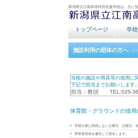
新潟県立江南高等特別支援学校は、主に
トップページ
学校
教育内容
教育
施設利用の団体の方へ
B
当校の施設や用具等の借用に
下記で担当までお願いします
担当：教頭 TEL:025-3
体育館・グラウンドの借用
学校行事に関係しない土曜日、日曜日、
障害者団体を優先して貸出します。