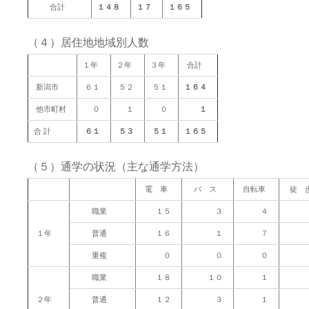
合計
１４８
１７
１６５
（４）居住地地域別人数
１年
２年
３年
合計
新潟市
６１
５２
５１
１６４
他市町村
０
１
０
１
合 計
６１
５３
５１
１６５
（５）通学の状況（主な通学方法）
電 車
バ ス
自転車
徒 
職業
１５
３
４
１年
普通
１６
１
７
重複
０
０
０
職業
１８
１０
１
２年
普通
１２
３
１