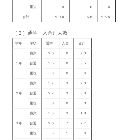
重複
０
６
６
合計
１００
６５
１６５
（３）通学・入舎別人数
学年
学級
通学
入舎
合計
職業
２０
０
２０
１年
普通
３５
０
３５
重複
６
０
６
職業
１７
３
２０
２年
普通
２７
３
３０
重複
３
０
３
職業
１５
３
１８
３年
普通
２０
７
２７
重複
５
１
６