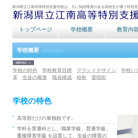
新潟県立江南高等特別支援学校は、主に知的障害のある高校生が通う特別支
トップページ
学校概要
教育内
教育内容
教育内容
学校概要
CONCEPT
学校の特色
学校教育目標
グランドデザイン
学校い
革
生徒の概要
職員構成
校歌
愛唱歌
学校の特色
高等部だけの単独校です。
学科を普通科とし、職業学級、普通学級、
重複障害学級 を設置して、生徒の障害の