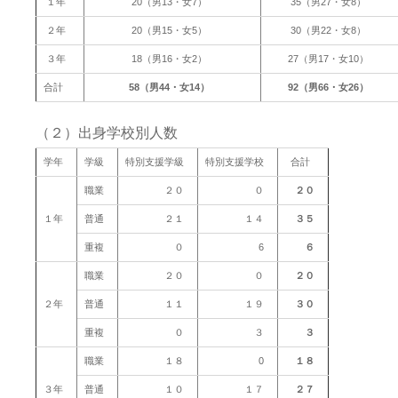
１年
20（男13・女7）
35（男27・女8）
２年
20（男15・女5）
30（男22・女8）
３年
18（男16・女2）
27（男17・女10）
合計
58（男44・女14）
92（男66・女26）
（２）出身学校別人数
学年
学級
特別支援学級
特別支援学校
合計
職業
２０
０
２０
１年
普通
２１
１４
３５
重複
０
6
６
職業
２０
０
２０
２年
普通
１１
１９
３０
重複
０
３
３
職業
１８
0
１８
３年
普通
１０
１７
２７