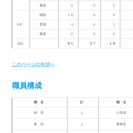
重複
０
０
０
職業
１６
６
４
３年
普通
４
４
１
重複
０
０
０
合計
８１
２７
１８
このページの先頭へ
職員構成
職 名
計
職 名
校 長
介助員
1
教 頭
事務長
1